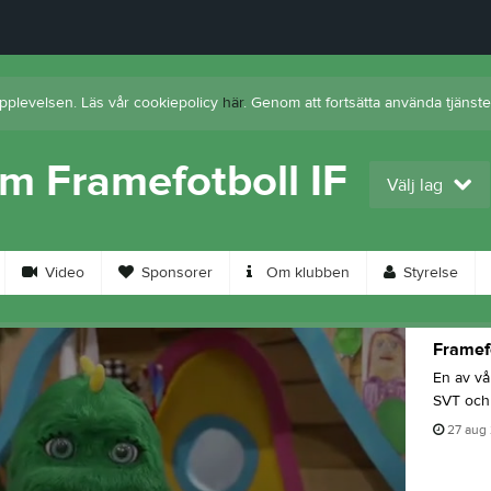
upplevelsen. Läs vår cookiepolicy
här
. Genom att fortsätta använda tjäns
m Framefotboll IF
Välj lag
Video
Sponsorer
Om klubben
Styrelse
Framef
En av vå
SVT och 
27 aug