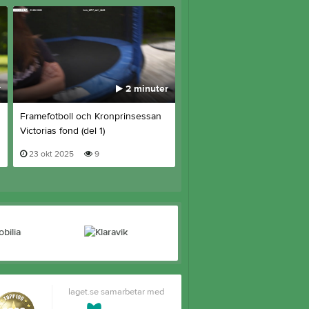
r
2 minuter
2 m
Framefotboll och Kronprinsessan
Välkommen till Stockholm
Victorias fond (del 1)
Framefotboll IF
23 okt 2025
9
5 jun 2025
24
laget.se samarbetar med