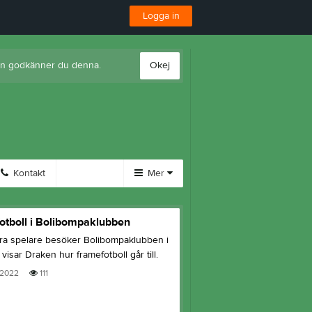
Logga in
ten godkänner du denna.
Okej
Kontakt
Mer
Huvudmeny
otboll i Bolibompaklubben
Länkar
ra spelare besöker Bolibompaklubben i
Dokument
visar Draken hur framefotboll går till.
Bli medlem
 2022
111
Tjäna pengar
Cupgui