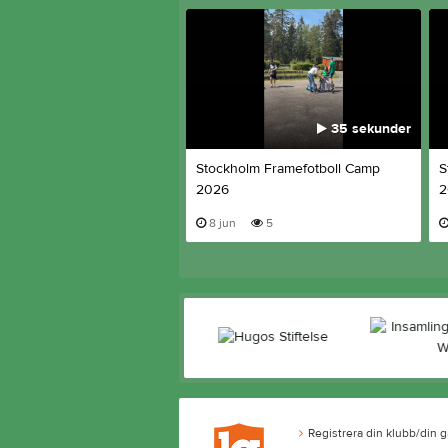
35 sekunder
Stockholm Framefotboll Camp
S
2026
2
8 jun
5
Registrera din klubb/din 