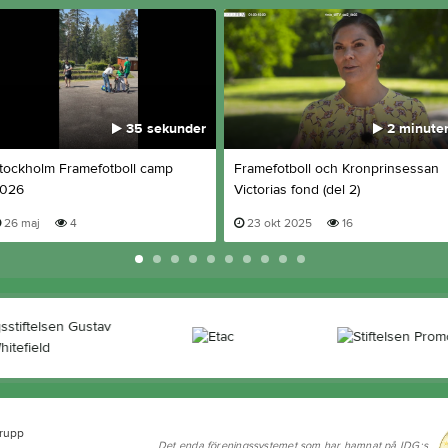
35 sekunder
2 minute
tockholm Framefotboll camp
Framefotboll och Kronprinsessan
026
Victorias fond (del 2)
26 maj
4
23 okt 2025
16
grupp
Det enda föreningssystemet som har hamnat på IDG:s