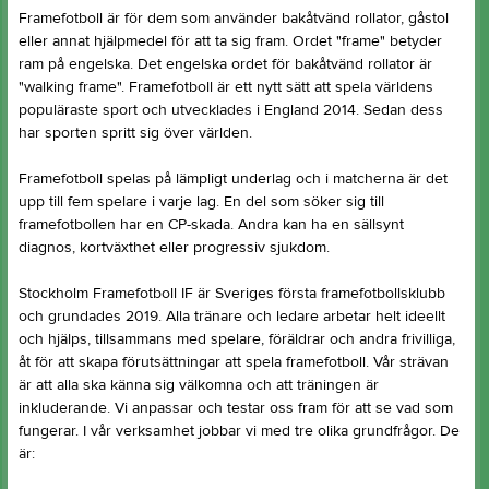
Framefotboll är för dem som använder bakåtvänd rollator, gåstol
eller annat hjälpmedel för att ta sig fram. Ordet "frame" betyder
ram på engelska. Det engelska ordet för bakåtvänd rollator är
"walking frame". Framefotboll är ett nytt sätt att spela världens
populäraste sport och utvecklades i England 2014. Sedan dess
har sporten spritt sig över världen.
Framefotboll spelas på lämpligt underlag och i matcherna är det
upp till fem spelare i varje lag. En del som söker sig till
framefotbollen har en CP-skada. Andra kan ha en sällsynt
diagnos, kortväxthet eller progressiv sjukdom.
Stockholm Framefotboll IF är Sveriges första framefotbollsklubb
och grundades 2019. Alla tränare och ledare arbetar helt ideellt
och hjälps, tillsammans med spelare, föräldrar och andra frivilliga,
åt för att skapa förutsättningar att spela framefotboll. Vår strävan
är att alla ska känna sig välkomna och att träningen är
inkluderande. Vi anpassar och testar oss fram för att se vad som
fungerar. I vår verksamhet jobbar vi med tre olika grundfrågor. De
är: