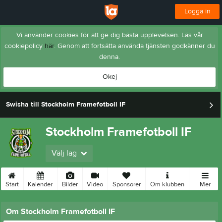
Logga in
Vi använder cookies för att ge dig bästa upplevelsen. Läs vår
cookiepolicy
här
. Genom att fortsätta använda tjänsten godkänner du
denna.
Okej
Swisha till Stockholm Framefotboll IF
Stockholm Framefotboll IF
Välj lag
Start
Kalender
Bilder
Video
Sponsorer
Om klubben
Mer
Om Stockholm Framefotboll IF