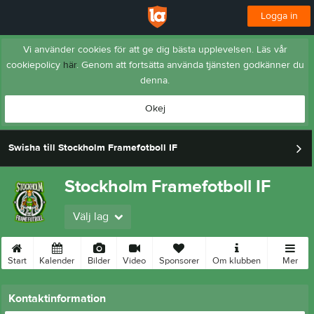
Logga in
Vi använder cookies för att ge dig bästa upplevelsen. Läs vår
cookiepolicy
här
. Genom att fortsätta använda tjänsten godkänner du
denna.
Okej
Swisha till Stockholm Framefotboll IF
Stockholm Framefotboll IF
Välj lag
Start
Kalender
Bilder
Video
Sponsorer
Om klubben
Mer
Kontaktinformation