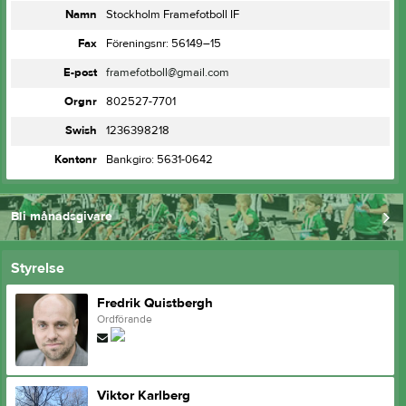
Namn
Stockholm Framefotboll IF
Fax
Föreningsnr: 56149–15
E-post
framefotboll@gmail.com
Orgnr
802527-7701
Swish
1236398218
Kontonr
Bankgiro: 5631-0642
Bli månadsgivare
Styrelse
Fredrik Quistbergh
Ordförande
Viktor Karlberg