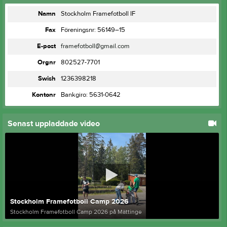
Namn
Stockholm Framefotboll IF
Fax
Föreningsnr: 56149–15
E-post
framefotboll@gmail.com
Orgnr
802527-7701
Swish
1236398218
Kontonr
Bankgiro: 5631-0642
Senast uppladdade video
Stockholm Framefotboll Camp 2026
Stockholm Framefotboll Camp 2026 på Mättinge