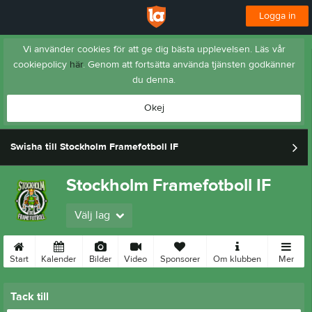
Logga in
Vi använder cookies för att ge dig bästa upplevelsen. Läs vår
cookiepolicy
här
. Genom att fortsätta använda tjänsten godkänner
du denna.
Okej
Swisha till Stockholm Framefotboll IF
Stockholm Framefotboll IF
Välj lag
Start
Kalender
Bilder
Video
Sponsorer
Om klubben
Mer
Tack till