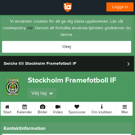
Logga in
Vi använder cookies för att ge dig bästa upplevelsen. Läs vår
cookiepolicy
här
. Genom att fortsätta använda tjänsten godkänner du
denna.
Okej
Swisha till Stockholm Framefotboll IF
Stockholm Framefotboll IF
Välj lag
Start
Kalender
Bilder
Video
Sponsorer
Om klubben
Mer
Kontaktinformation