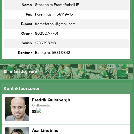
Namn
Stockholm Framefotboll IF
Fax
Föreningsnr: 56149–15
E-post
framefotboll@gmail.com
Orgnr
802527-7701
Swish
1236398218
Kontonr
Bankgiro: 5631-0642
Bli månadsgivare
Kontaktpersoner
Fredrik Quistbergh
Ordförande
Åsa Lindblad