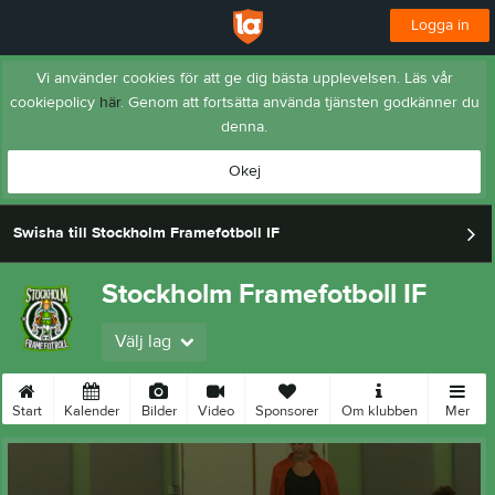
Logga in
Vi använder cookies för att ge dig bästa upplevelsen. Läs vår
cookiepolicy
här
. Genom att fortsätta använda tjänsten godkänner du
denna.
Okej
Swisha till Stockholm Framefotboll IF
Stockholm Framefotboll IF
Välj lag
Start
Kalender
Bilder
Video
Sponsorer
Om klubben
Mer