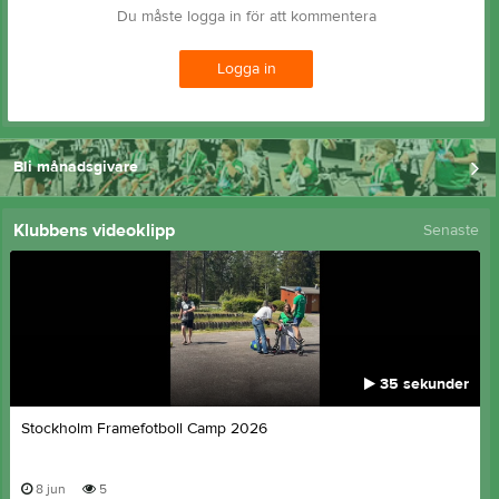
Du måste logga in för att kommentera
Logga in
Bli månadsgivare
Klubbens videoklipp
Senaste
35 sekunder
Stockholm Framefotboll Camp 2026
8 jun
5