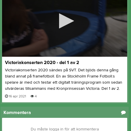
0
Victoriakonserten 2020 - del 1 av 2
seconds
of
Victoriakonserten 2020 sändes på SVT. Det bjöds denna gång
2
bland annat på framefotboll. En av Stockholm Frame Fotboll:s
minutes,
45
spelare är med och testar ett digitalt träningsprogram som sedan
seconds
utvärderas tillsammans med Kronprinsessan Victoria. Del 1 av 2.
16 apr 2021
4
Kommentera
Du måste logga in för att kommentera