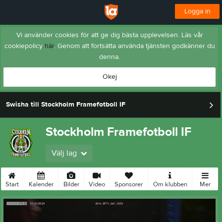
Logga in
Vi använder cookies för att ge dig bästa upplevelsen. Läs vår
cookiepolicy
här
. Genom att fortsätta använda tjänsten godkänner du
denna.
Okej
Swisha till Stockholm Framefotboll IF
Stockholm Framefotboll IF
Välj lag
Start
Kalender
Bilder
Video
Sponsorer
Om klubben
Mer