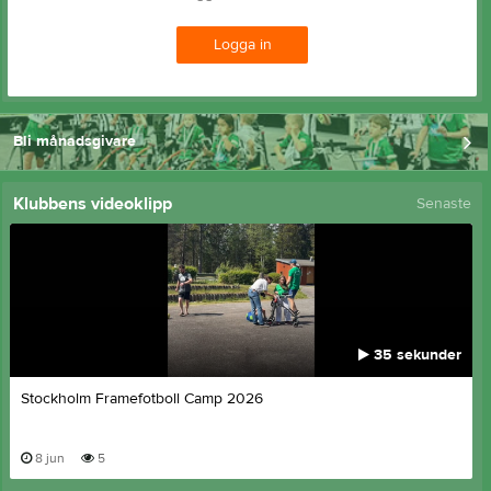
Logga in
Bli månadsgivare
Klubbens videoklipp
Senaste
35 sekunder
Stockholm Framefotboll Camp 2026
8 jun
5