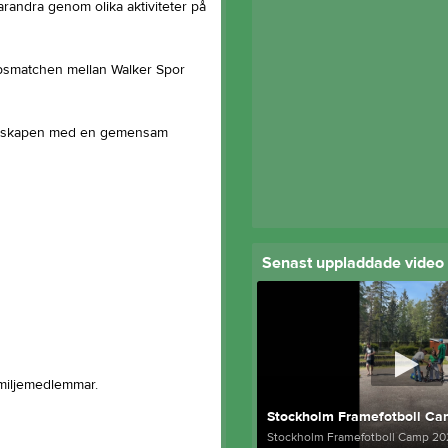
arandra genom olika aktiviteter på
psmatchen mellan Walker Spor
menskapen med en gemensam
Senast uppladdade video
miljemedlemmar.
Stockholm Framefotboll C
Stockholm Framefotboll Camp 20