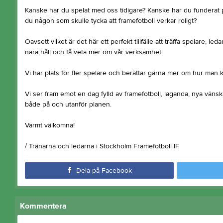
Kanske har du spelat med oss tidigare? Kanske har du funderat p
du någon som skulle tycka att framefotboll verkar roligt?
Oavsett vilket är det här ett perfekt tillfälle att träffa spelare, led
nära håll och få veta mer om vår verksamhet.
Vi har plats för fler spelare och berättar gärna mer om hur man
Vi ser fram emot en dag fylld av framefotboll, laganda, nya vän
både på och utanför planen.
Varmt välkomna!
/ Tränarna och ledarna i Stockholm Framefotboll IF
Dela på Facebook
Kommentera