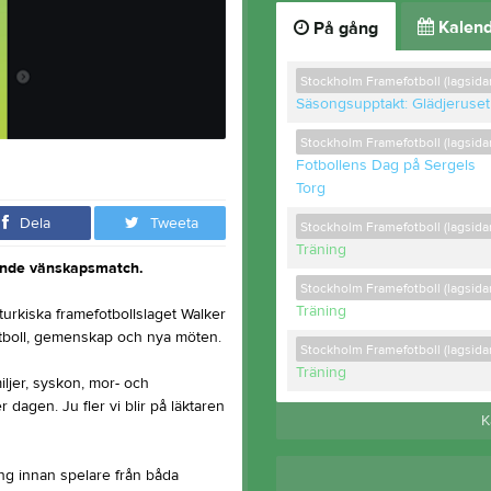
Kalend
På gång
Stockholm Framefotboll (lagsida
Säsongsupptakt: Glädjeruset
Stockholm Framefotboll (lagsida
Fotbollens Dag på Sergels
Torg
Dela
Tweeta
Stockholm Framefotboll (lagsida
Träning
nande vänskapsmatch.
Stockholm Framefotboll (lagsida
Träning
turkiska framefotbollslaget Walker
fotboll, gemenskap och nya möten.
Stockholm Framefotboll (lagsida
Träning
ljer, syskon, mor- och
dagen. Ju fler vi blir på läktaren
K
 innan spelare från båda