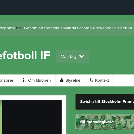
kiepolicy
här
. Genom att fortsätta använda tjänsten godkänner du denna.
otboll IF
Välj lag
nsorer
Om klubben
Styrelse
Kontakt
Swisha till Stockholm Frame
Bli månadsgivare