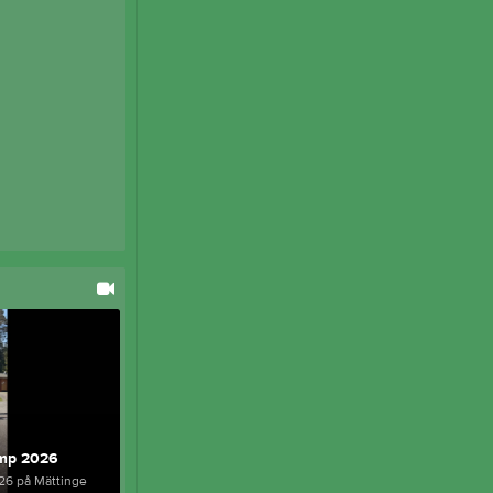
amp 2026
26 på Mättinge