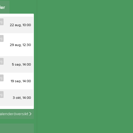
Tjäna pengar
Cupguiden
er
n)
22 aug, 10:00
n)
29 aug, 12:30
n)
5 sep, 14:00
n)
19 sep, 14:00
n)
3 okt, 14:00
alenderöversikt