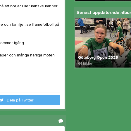
å att börja? Eller kanske känner
Senast uppdaterade alb
are och familjer, se framefotboll på
 kommer igång.
skaper och många härliga möten
Göteborg Open 2025
64 bilder
Dela på Twitter