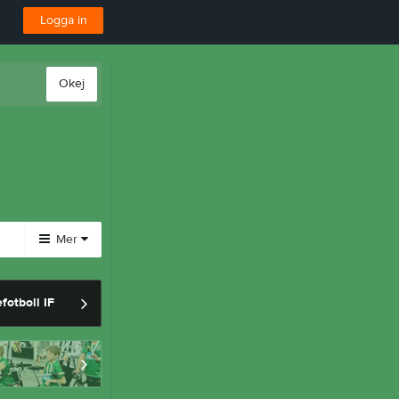
Logga in
Okej
Mer
Huvudmeny
fotboll IF
Länkar
Dokument
Bli medlem