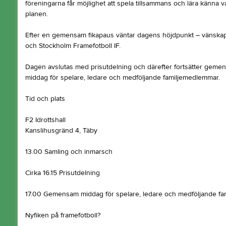
föreningarna får möjlighet att spela tillsammans och lära känna v
planen.
Efter en gemensam fikapaus väntar dagens höjdpunkt – vänska
och Stockholm Framefotboll IF.
Dagen avslutas med prisutdelning och därefter fortsätter ge
middag för spelare, ledare och medföljande familjemedlemmar.
Tid och plats
F2 Idrottshall
Kanslihusgränd 4, Täby
13.00 Samling och inmarsch
Cirka 16.15 Prisutdelning
17.00 Gemensam middag för spelare, ledare och medföljande fa
Nyfiken på framefotboll?