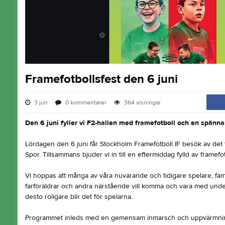
Framefotbollsfest den 6 juni
3 jun
0
kommentarer
364
visningar
Den 6 juni fyller vi F2-hallen med framefotboll och en spän
Lördagen den 6 juni får Stockholm Framefotboll IF besök av det 
Spor. Tillsammans bjuder vi in till en eftermiddag fylld av frame
Vi hoppas att många av våra nuvarande och tidigare spelare, fami
farföräldrar och andra närstående vill komma och vara med under 
desto roligare blir det för spelarna.
Programmet inleds med en gemensam inmarsch och uppvärmning