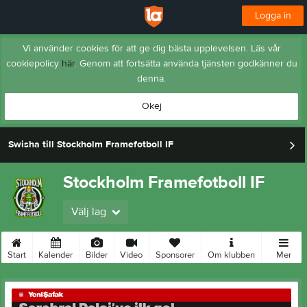
Logga in
Vi använder cookies för att ge dig bästa upplevelsen. Läs vår
cookiepolicy
här
. Genom att fortsätta använda tjänsten godkänner du
denna.
Okej
Swisha till Stockholm Framefotboll IF
Stockholm Framefotboll IF
Välj lag
Start
Kalender
Bilder
Video
Sponsorer
Om klubben
Mer