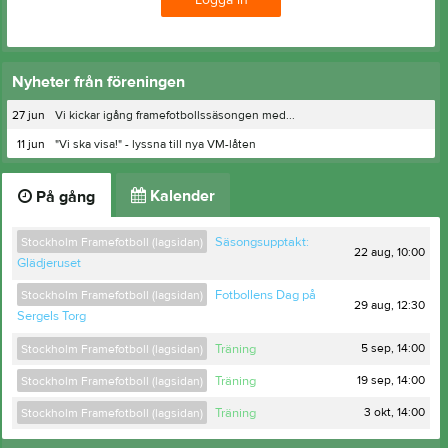
Logga in
Nyheter från föreningen
27 jun
Vi kickar igång framefotbollssäsongen med...
11 jun
"Vi ska visa!" - lyssna till nya VM-låten
Kalender
På gång
Stockholm Framefotboll (lagsidan)
Säsongsupptakt:
22 aug, 10:00
Glädjeruset
Stockholm Framefotboll (lagsidan)
Fotbollens Dag på
29 aug, 12:30
Sergels Torg
5 sep, 14:00
Stockholm Framefotboll (lagsidan)
Träning
19 sep, 14:00
Stockholm Framefotboll (lagsidan)
Träning
3 okt, 14:00
Stockholm Framefotboll (lagsidan)
Träning