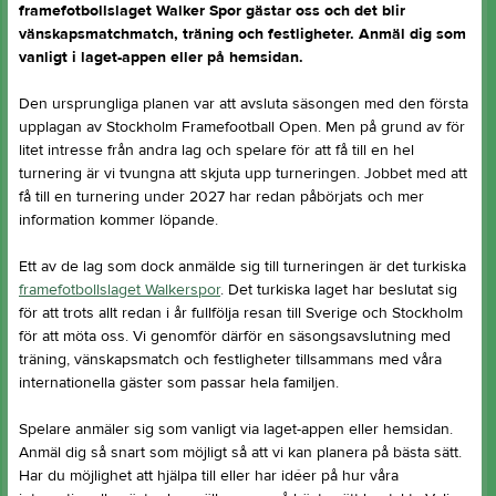
framefotbollslaget Walker Spor gästar oss och det blir
vänskapsmatchmatch, träning och festligheter. Anmäl dig som
vanligt i laget-appen eller på hemsidan.
Den ursprungliga planen var att avsluta säsongen med den första
upplagan av Stockholm Framefootball Open. Men på grund av för
litet intresse från andra lag och spelare för att få till en hel
turnering är vi tvungna att skjuta upp turneringen. Jobbet med att
få till en turnering under 2027 har redan påbörjats och mer
information kommer löpande.
Ett av de lag som dock anmälde sig till turneringen är det turkiska
framefotbollslaget Walkerspor
. Det turkiska laget har beslutat sig
för att trots allt redan i år fullfölja resan till Sverige och Stockholm
för att möta oss. Vi genomför därför en säsongsavslutning med
träning, vänskapsmatch och festligheter tillsammans med våra
internationella gäster som passar hela familjen.
Spelare anmäler sig som vanligt via laget-appen eller hemsidan.
Anmäl dig så snart som möjligt så att vi kan planera på bästa sätt.
Har du möjlighet att hjälpa till eller har idéer på hur våra