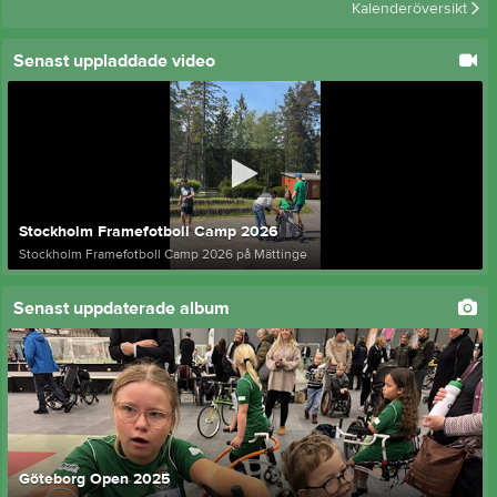
Kalenderöversikt
Senast uppladdade video
Stockholm Framefotboll Camp 2026
Stockholm Framefotboll Camp 2026 på Mättinge
Senast uppdaterade album
Göteborg Open 2025