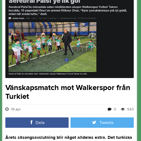
Vänskapsmatch mot Walkerspor från
Turkiet
19 apr
0
543
Dela
Tweeta
Årets säsongsavslutning blir något alldeles extra. Det turkiska