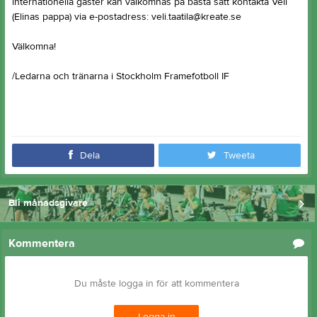
internationella gäster kan välkomnas på bästa sätt kontakta Veli
(Elinas pappa) via e-postadress: veli.taatila@kreate.se
Välkomna!
/Ledarna och tränarna i Stockholm Framefotboll IF
Dela
Tweeta
Bli månadsgivare
Kommentera
Du måste logga in för att kommentera