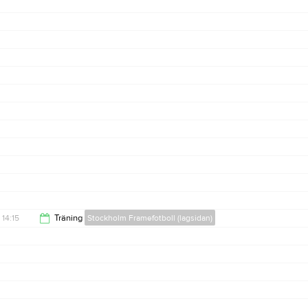
15:45
14:15
Träning
Stockholm Framefotboll (lagsidan)
15:45