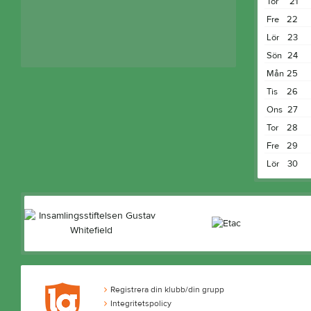
Tor
21
Fre
22
Lör
23
Sön
24
Mån
25
Tis
26
Ons
27
Tor
28
Fre
29
Lör
30
Registrera din klubb/din grupp
Integritetspolicy