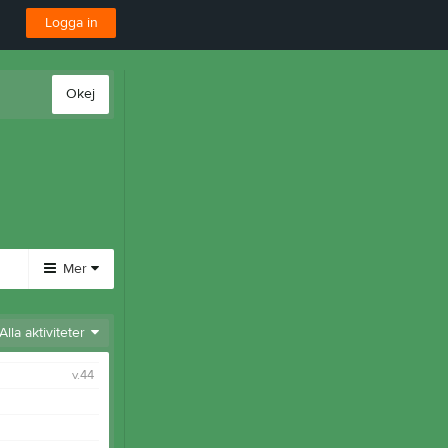
Logga in
Okej
Mer
Huvudmeny
Alla aktiviteter
Länkar
v.44
Dokument
Bli medlem