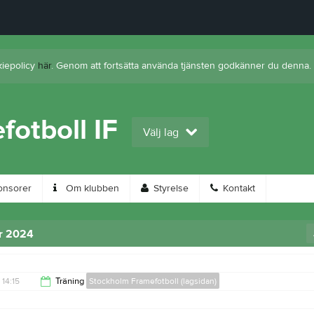
kiepolicy
här
. Genom att fortsätta använda tjänsten godkänner du denna.
otboll IF
Välj lag
nsorer
Om klubben
Styrelse
Kontakt
r 2024
14:15
Träning
Stockholm Framefotboll (lagsidan)