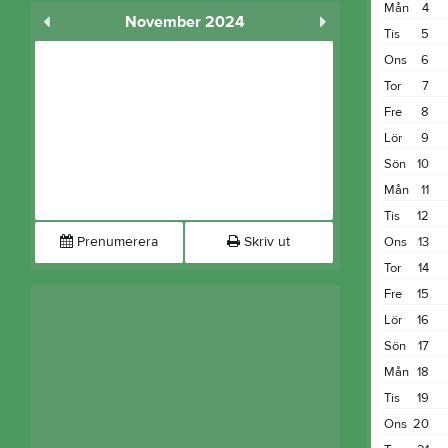
Mån
4
November 2024
Tis
5
Ons
6
Tor
7
Fre
8
Lör
9
Sön
10
Mån
11
Tis
12
Prenumerera
Skriv ut
Ons
13
Tor
14
Fre
15
Lör
16
Sön
17
Mån
18
Tis
19
Ons
20