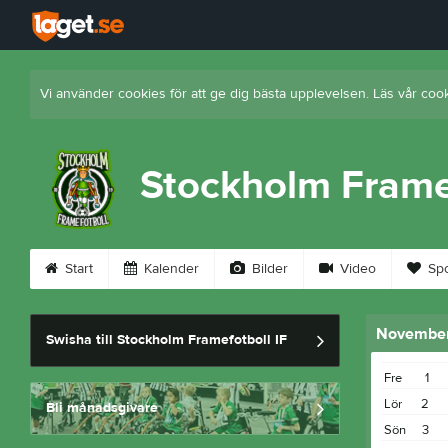
Vi använder cookies för att ge dig bästa upplevelsen. Läs vår coo
Stockholm Framef
Start
Kalender
Bilder
Video
Spo
Novembe
Swisha till Stockholm Framefotboll IF
Fre
1
Lör
2
Bli månadsgivare
Sön
3