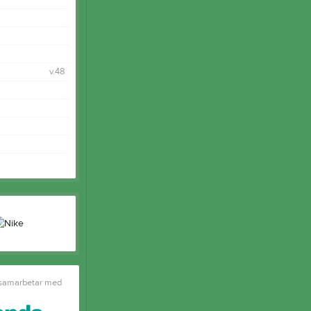
v.48
 samarbetar med