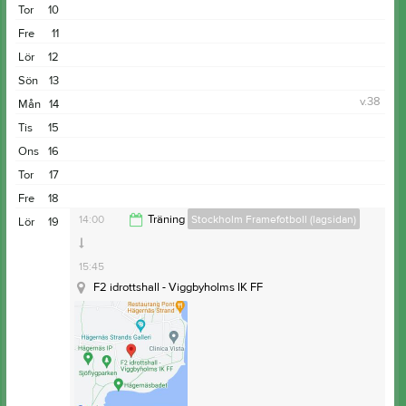
Tor
10
Fre
11
Lör
12
Sön
13
v.38
Mån
14
Tis
15
Ons
16
Tor
17
Fre
18
14:00
Träning
Stockholm Framefotboll (lagsidan)
Lör
19
15:45
F2 idrottshall - Viggbyholms IK FF