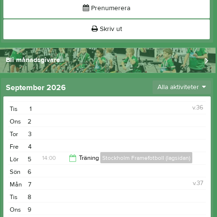
Prenumerera
Skriv ut
Bli månadsgivare
September 2026
Alla aktiviteter
v.36
Tis
1
Ons
2
Tor
3
Fre
4
14:00
Träning
Stockholm Framefotboll (lagsidan)
Lör
5
Sön
6
15:45
v.37
Mån
7
Tis
8
Ons
9