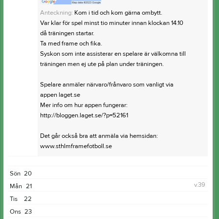
Anteckning:
Kom i tid och kom gärna ombytt.
Var klar för spel minst tio minuter innan klockan 14.10
då träningen startar.
Ta med frame och fika.
Syskon som inte assisterar en spelare är välkomna till
träningen men ej ute på plan under träningen.
Spelare anmäler närvaro/frånvaro som vanligt via
appen laget.se
Mer info om hur appen fungerar:
http://bloggen.laget.se/?p=52161
Det går också bra att anmäla via hemsidan:
www.sthlmframefotboll.se
Sön
20
v.39
Mån
21
Tis
22
Ons
23