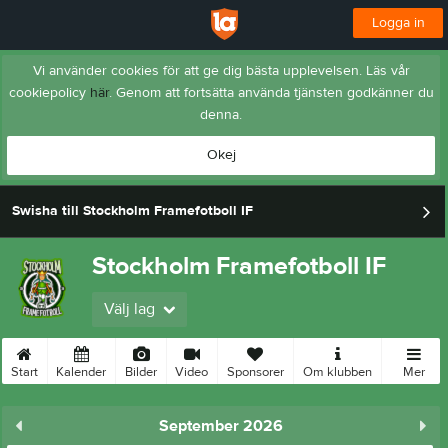
Logga in
Vi använder cookies för att ge dig bästa upplevelsen. Läs vår
cookiepolicy
här
. Genom att fortsätta använda tjänsten godkänner du
denna.
Okej
Swisha till Stockholm Framefotboll IF
Stockholm Framefotboll IF
Välj lag
Start
Kalender
Bilder
Video
Sponsorer
Om klubben
Mer
September 2026