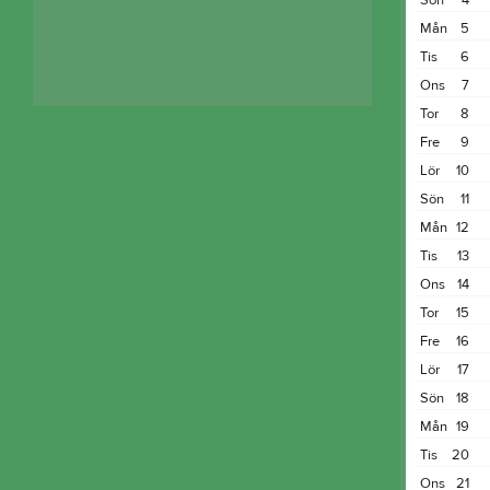
Sön
4
Mån
5
Tis
6
Ons
7
Tor
8
Fre
9
Lör
10
Sön
11
Mån
12
Tis
13
Ons
14
Tor
15
Fre
16
Lör
17
Sön
18
Mån
19
Tis
20
Ons
21