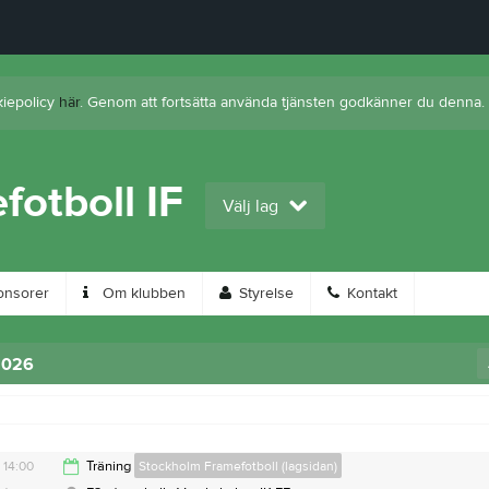
kiepolicy
här
. Genom att fortsätta använda tjänsten godkänner du denna.
otboll IF
Välj lag
nsorer
Om klubben
Styrelse
Kontakt
2026
14:00
Träning
Stockholm Framefotboll (lagsidan)