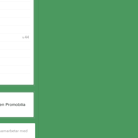
v.44
 samarbetar med