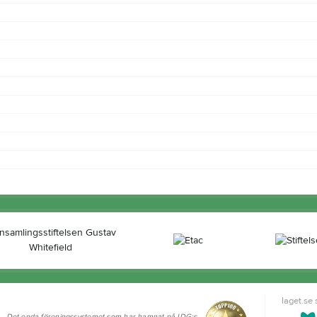
laget.se
Det enda föreningssystemet som har hamnat på IDG:s