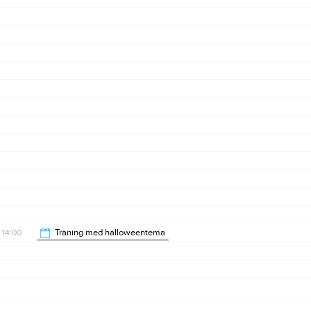
14:00
Träning med halloweentema
Stockholm Framefotboll (lagsidan)
15:45