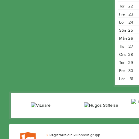
Tor
22
Fre
23
Lör
24
Sön
25
Mån
26
Tis
27
Ons
28
Tor
29
Fre
30
Lör
31
Registrera din klubb/din grupp