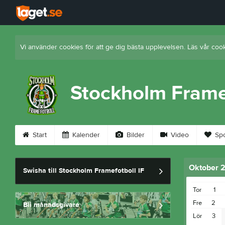
Vi använder cookies för att ge dig bästa upplevelsen. Läs vår coo
Stockholm Framef
Start
Kalender
Bilder
Video
Spo
Oktober 
Swisha till Stockholm Framefotboll IF
Tor
1
Fre
2
Bli månadsgivare
Lör
3