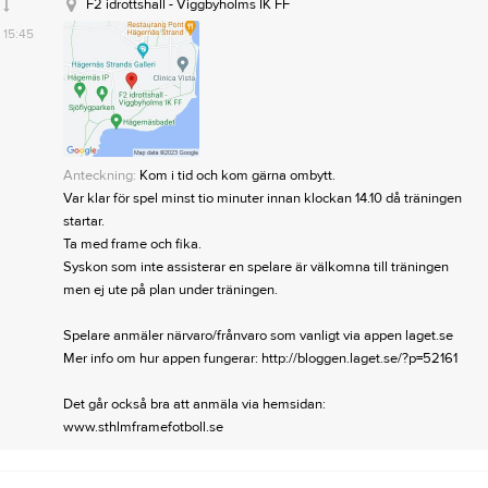
F2 idrottshall - Viggbyholms IK FF
15:45
Anteckning:
Kom i tid och kom gärna ombytt.
Var klar för spel minst tio minuter innan klockan 14.10 då träningen
startar.
Ta med frame och fika.
Syskon som inte assisterar en spelare är välkomna till träningen
men ej ute på plan under träningen.
Spelare anmäler närvaro/frånvaro som vanligt via appen laget.se
Mer info om hur appen fungerar: http://bloggen.laget.se/?p=52161
Det går också bra att anmäla via hemsidan:
www.sthlmframefotboll.se