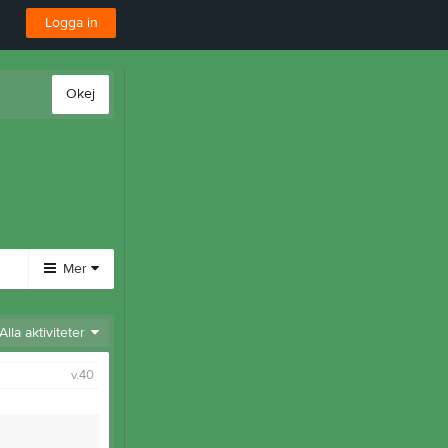
Logga in
Okej
Mer
Huvudmeny
Alla aktiviteter
Länkar
v.40
Dokument
Bli medlem