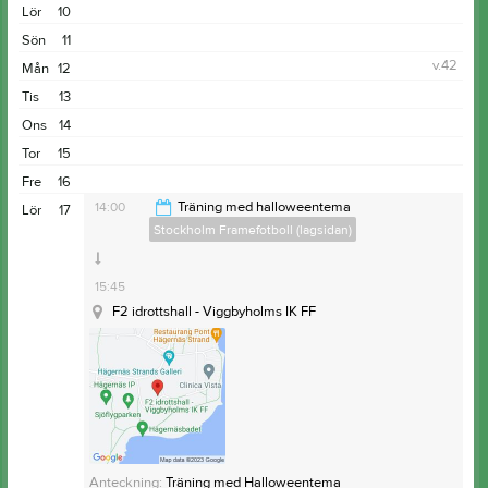
Lör
10
Sön
11
v.42
Mån
12
Tis
13
Ons
14
Tor
15
Fre
16
14:00
Träning med halloweentema
Lör
17
Stockholm Framefotboll (lagsidan)
15:45
F2 idrottshall - Viggbyholms IK FF
Anteckning:
Träning med Halloweentema