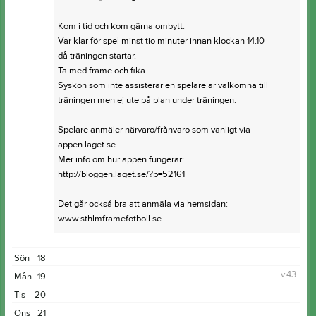
Kom i tid och kom gärna ombytt.
Var klar för spel minst tio minuter innan klockan 14.10
då träningen startar.
Ta med frame och fika.
Syskon som inte assisterar en spelare är välkomna till
träningen men ej ute på plan under träningen.
Spelare anmäler närvaro/frånvaro som vanligt via
appen laget.se
Mer info om hur appen fungerar:
http://bloggen.laget.se/?p=52161
Det går också bra att anmäla via hemsidan:
www.sthlmframefotboll.se
Sön
18
v.43
Mån
19
Tis
20
Ons
21