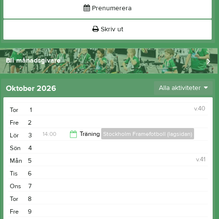
Prenumerera
Skriv ut
Bli månadsgivare
Oktober 2026
Alla aktiviteter
v.40
Tor
1
Fre
2
14:00
Träning
Stockholm Framefotboll (lagsidan)
Lör
3
Sön
4
15:45
v.41
Mån
5
Tis
6
Ons
7
Tor
8
Fre
9