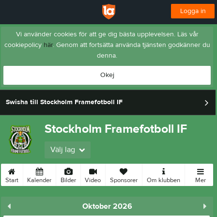
Logga in
Vi använder cookies för att ge dig bästa upplevelsen. Läs vår
cookiepolicy
här
. Genom att fortsätta använda tjänsten godkänner du
denna.
Okej
Swisha till Stockholm Framefotboll IF
Stockholm Framefotboll IF
Välj lag
Start
Kalender
Bilder
Video
Sponsorer
Om klubben
Mer
Oktober 2026