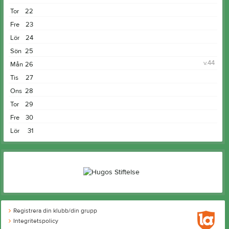
Tor
22
Fre
23
Lör
24
Sön
25
v.44
Mån
26
Tis
27
Ons
28
Tor
29
Fre
30
Lör
31
Registrera din klubb/din grupp
Integritetspolicy